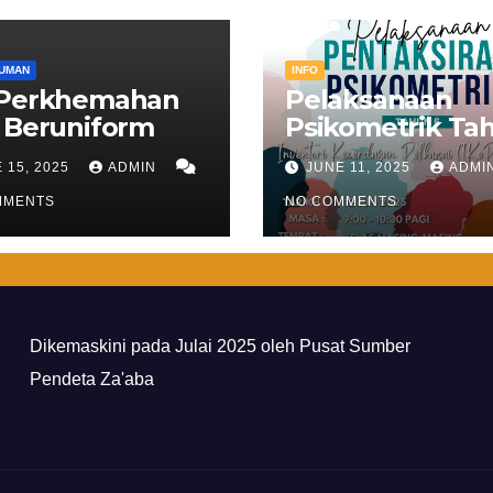
UMAN
INFO
 Perkhemahan
Pelaksanaan
 Beruniform
Psikometrik Ta
6
 15, 2025
ADMIN
JUNE 11, 2025
ADMI
MMENTS
NO COMMENTS
Dikemaskini pada Julai 2025 oleh Pusat Sumber
Pendeta Za'aba