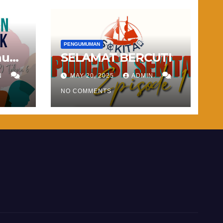
PENGUMUMAN
hun
SELAMAT BERCUTI
N
MAY 20, 2025
ADMIN
NO COMMENTS