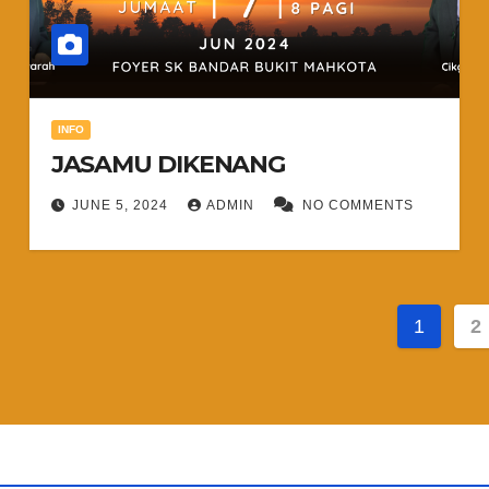
INFO
JASAMU DIKENANG
JUNE 5, 2024
ADMIN
NO COMMENTS
Posts
1
2
pagin