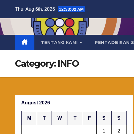
Skip
Thu. Aug 6th, 2026
12:33:03 AM
to
content
TENTANG KAMI
PENTADBIRAN 
Category:
INFO
August 2026
M
T
W
T
F
S
S
1
2