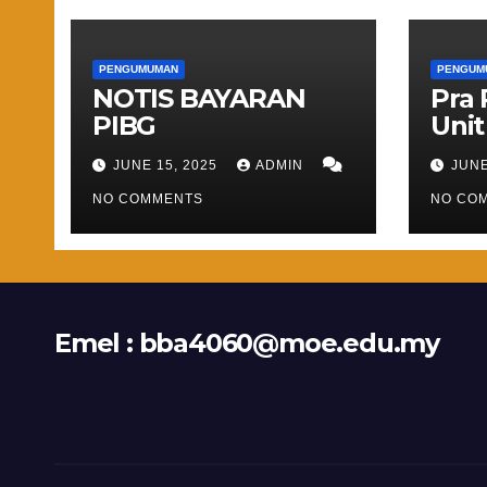
PENGUMUMAN
PENGUM
NOTIS BAYARAN
Pra
PIBG
Unit
JUNE 15, 2025
ADMIN
JUNE
NO COMMENTS
NO CO
Emel :
bba4060@moe.edu.my